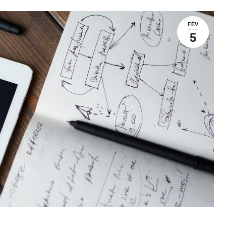
FÉV
5