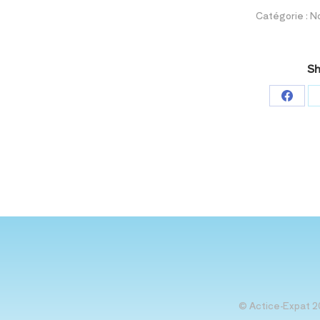
Catégorie :
No
Sh
Parta
sur
Face
© Actice-Expat 2