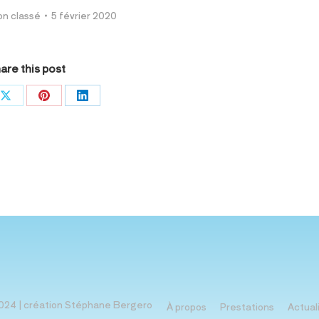
n classé
5 février 2020
are this post
ger
Partager
Partager
Partager
sur
sur
sur
book
X
Pinterest
LinkedIn
024 | création
Stéphane Bergero
À propos
Prestations
Actual